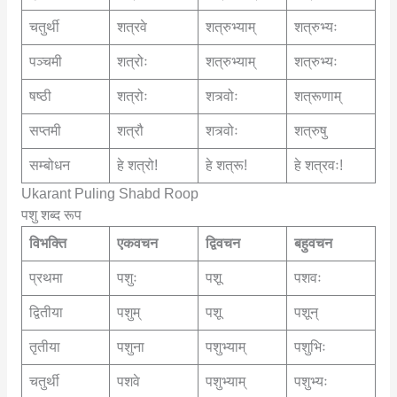
चतुर्थी
शत्रवे
शत्रुभ्याम्
शत्रुभ्यः
पञ्चमी
शत्रोः
शत्रुभ्याम्
शत्रुभ्यः
षष्ठी
शत्रोः
शत्र्वोः
शत्रूणाम्
सप्तमी
शत्रौ
शत्र्वोः
शत्रुषु
सम्बोधन
हे शत्रो!
हे शत्रू!
हे शत्रवः!
Ukarant Puling Shabd Roop
पशु शब्द रूप
विभक्ति
एकवचन
द्विवचन
बहुवचन
प्रथमा
पशुः
पशू
पशवः
द्वितीया
पशुम्
पशू
पशून्
तृतीया
पशुना
पशुभ्याम्
पशुभिः
चतुर्थी
पशवे
पशुभ्याम्
पशुभ्यः