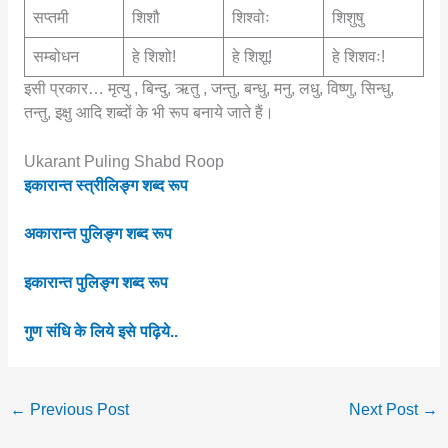
सप्तमी
शिशौ
शिश्वोः
शिशुषु
सम्बोधन
हे शिशो!
हे शिशू!
हे शिशवः!
इसी प्रकार… मृत्यु , बिन्दु, ऋतु , जन्तु, बन्धु, मनु, लधु, विष्णु, सिन्धु,
तन्तु, इक्षु आदि शब्दों के भी रूप बनाये जाते हैं।
Ukarant Puling Shabd Roop
इकारान्त स्त्रीलिङ्ग शब्द रूप
अकारान्त पुलिङ्ग शब्द रूप
इकारान्त पुलिङ्ग शब्द रूप
गुण संधि के लिये इसे पढ़िये..
←
Previous Post
Next Post
→