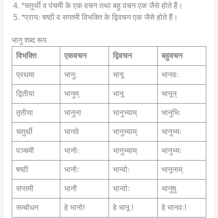
*चतुर्थी व पंचमी के एक वचन तथा बहु वचन एक जैसे होते हैं।
*प्रायः षष्ठी व सप्तमी विभक्ति के द्विवचन एक जैसे होते हैं।
भानु शब्द रूप
विभक्ति
एकवचन
द्विवचन
बहुवचन
प्रथमा
भानुः
भानू
भानवः
द्वितीया
भानुम्
भानू
भानून्
तृतीया
भानुना
भानुभ्याम्
भानुभिः
चतुर्थी
भानवे
भानुभ्याम्
भानुभ्यः
पञ्चमी
भानोः
भानुभ्याम्
भानुभ्यः
षष्ठी
भानोः
भान्वोः
भानूनाम्
सप्तमी
भानौ
भान्वोः
भानुषु
सम्बोधन
हे भानो!
हे भानू !
हे भानवः!