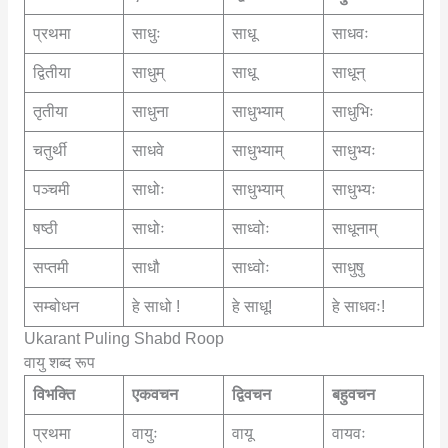
प्रथमा
साधुः
साधू
साधवः
द्वितीया
साधुम्
साधू
साधून्
तृतीया
साधुना
साधुभ्याम्
साधुभिः
चतुर्थी
साधवे
साधुभ्याम्
साधुभ्यः
पञ्चमी
साधोः
साधुभ्याम्
साधुभ्यः
षष्ठी
साधोः
साध्वोः
साधूनाम्
सप्तमी
साधौ
साध्वोः
साधुषु
सम्बोधन
हे साधो !
हे साधू!
हे साधवः!
Ukarant Puling Shabd Roop
वायु शब्द रूप
विभक्ति
एकवचन
द्विवचन
बहुवचन
प्रथमा
वायुः
वायू
वायवः