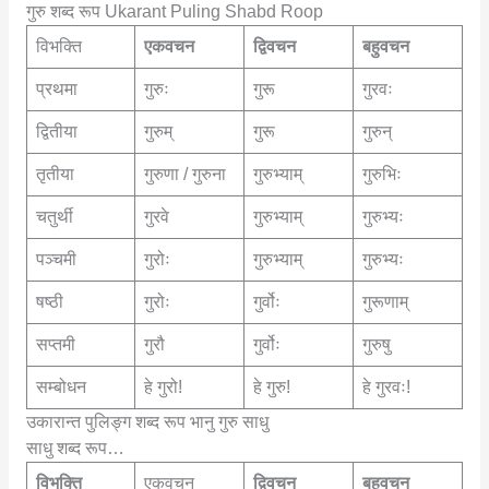
गुरु शब्द रूप Ukarant Puling Shabd Roop
विभक्ति
एकवचन
द्विवचन
बहुवचन
प्रथमा
गुरुः
गुरू
गुरवः
द्वितीया
गुरुम्
गुरू
गुरुन्
तृतीया
गुरुणा / गुरुना
गुरुभ्याम्
गुरुभिः
चतुर्थी
गुरवे
गुरुभ्याम्
गुरुभ्यः
पञ्चमी
गुरोः
गुरुभ्याम्
गुरुभ्यः
षष्ठी
गुरोः
गुर्वोः
गुरूणाम्
सप्तमी
गुरौ
गुर्वोः
गुरुषु
सम्बोधन
हे गुरो!
हे गुरु!
हे गुरवः!
उकारान्त पुलिङ्ग शब्द रूप भानु गुरु साधु
साधु शब्द रूप…
विभक्ति
एकवचन
द्विवचन
बहुवचन