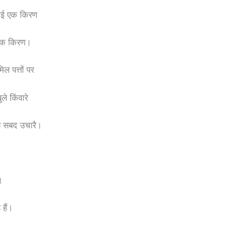
 आई एक किरण
 एक किरण।
ल पत्तों पर
े किंवारे
य सबद उचारै।
।
 हैं।