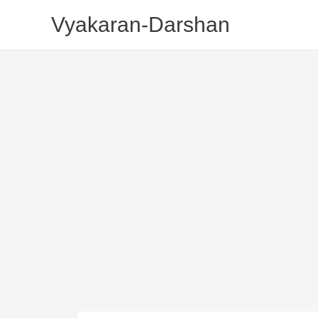
Skip
Vyakaran-Darshan
To
Content