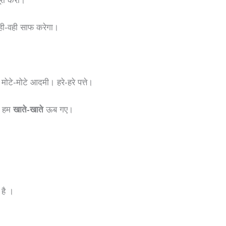
ूरा करो।
वही-वही साफ करेगा।
मोटे-मोटे आदमी। हरे-हरे पत्ते।
की हम
खाते-खाते
ऊब गए।
 है ।