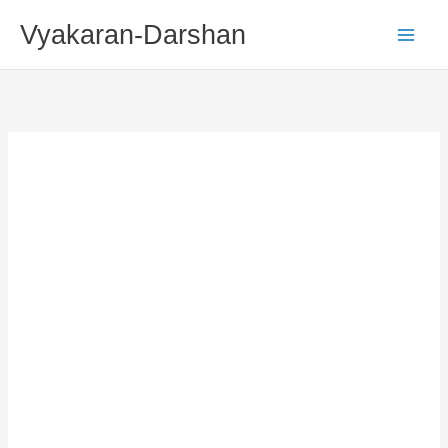
Skip
Vyakaran-Darshan
To
Content