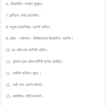
6.. विद्यार्थिनः त्यजेत् सुखम्।
7..दण्डिनः दण्डं धारयन्ति।
8..मनुष्य सामाजिकः प्राणी अस्ति।
9..संज्ञा – सर्वनाम – विशेषणाश्च विकारिणः भवन्ति।
10..सा अपि पापे भागिनी अस्ति।
11.. नृपस्य एका श्वेत वर्णिनी कन्या आसीत्।
11.. नमन्ति फलिनः वृक्षाः।
12.. धनी जनः दानेन शोभते।
13.. कर्मशीलः योगी कथ्यते।