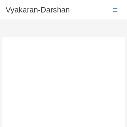
Skip
Vyakaran-Darshan
To
Content