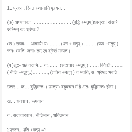
1.. प्रश्न.. रिक्त स्थानानि पूरयत…
(क) अध्यापकः ……………………. (बुद्धि +मतुप् )छात्राः! संसारे
अस्मिन् कः श्रेष्ठः?
(ख ) राघवः – आचार्य! यः…….. (धन + मतुप् ) …….. (रूप +मतुप् )
जनः भवति, जनाः तम् एव श्रेष्ठं मन्यते।
(ग )इंदु:- अहं वदामि… यः……. (सदाचार +मतुप् )……. विवेकी,……..
( नीति +मतुप्,.)………., (शक्ति +मतुप् ) च भवति, सः श्रेष्ठः भवति।
उत्तर… क… बुद्धिमन्तः ( छात्राः बहुवचन में है अतः बुद्धिमन्तः होगा )
ख… धनवान , रूपवान
ग.. सदाचारवान , नीतिमान , शक्तिमान
2प्रश्न.. धृति +मतुप् =?