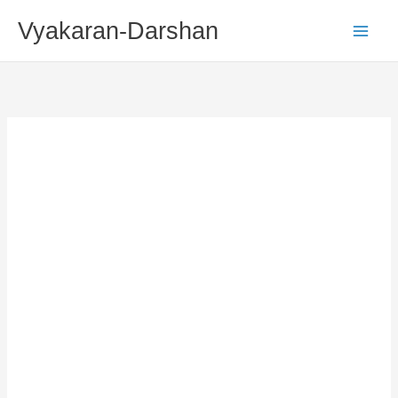
Skip
Vyakaran-Darshan
To
Content