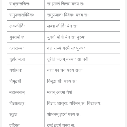
संभ्रान्तचित्तः
संभ्रान्तं चित्तम यस्य सः
समुपजातविवेकः
समुपजातः विवेकः यस्य सः
लब्ध्कीर्तिः
लब्धा कीर्तिः येन सः
युक्तयोगः
युक्तो योगो येन सः पुरुषः
दत्तराज्यः
दत्तं राज्यं यस्मै सः पुरुषः
गृहीतजला
गृहीतं जलम् यस्याः सा नदी
यशोधनः
यशः एव धनं यस्य राजा
विमूढधी
विमूढा धीः यस्य सः
महात्मनाम्
महान् आत्मा येषां
विज्ञछात्रः
विज्ञाः छात्राः यस्मिन् सः विद्यालयः
सुहृत
शोभनम् हृदयं यस्य सः
दुर्ह्रित
दुष्टं हृदयं यस्य सः