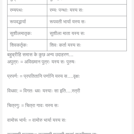
रम्यपथः
रम्यः पन्थाः यस्य सः
रूपवद्भार्या
रूपवती भार्या यस्य सः
सुशीलमातृकः
सुशीला माता यस्य सः
शिवकर्तृकः
शिवः कर्ता यस्य सः
बहुब्रीहि समास के कुछ अन्य उदाहरण…
अपुत्रः = अविद्यमान पुत्रः यस्य सः पुरुषः
प्रपर्णः = प्रपतितानि पर्णानि यस्य स….वृक्षः
विधवा: = विगतः धवः यस्याः सा इति….स्त्री
चित्रगुः = चित्रा गावः यस्य सः
वामोरू भार्यः = वामोरु भार्या यस्य सः