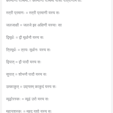
कल्याणी पञ्चमा:= कल्याणी पञ्चमी यासां रात्रीणाम ताः
स्त्री प्रमाणः = स्त्री प्रमाणी यस्य सः
जलजाक्षी = जलजे इव अक्षिणी यस्याः सा
द्विमूर्धः = द्वौ मूर्धानौ यस्य सः
त्रिमूर्धः = त्रयः मूर्धानः यस्य सः
द्विपात् = द्वौ पादौ यस्य सः
सुपात् = शोभनौ पादौ यस्य सः
उत्काकुत् = उद्गतम् काकुदं यस्य सः
व्यूढ़ोरस्कः = व्यूढं उरो यस्य सः
महायशस्कः = महद् यशो यस्य सः