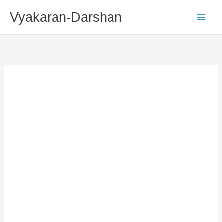
Skip
Vyakaran-Darshan
To
Content