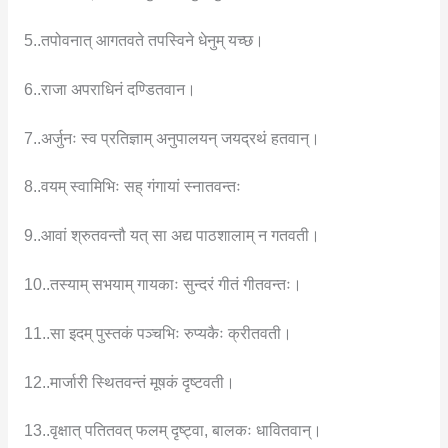
5..तपोवनात् आगतवते तपस्विने धेनुम् यच्छ।
6..राजा अपराधिनं दण्डितवान।
7..अर्जुनः स्व प्रतिज्ञाम् अनुपालयन् जयद्रथं हतवान्।
8..वयम् स्वामिभिः सह् गंगायां स्नातवन्तः
9..आवां श्रुतवन्तौ यत् सा अद्य पाठशालाम् न गतवती।
10..तस्याम् सभयाम् गायकाः सुन्दरं गीतं गीतवन्तः।
11..सा इदम् पुस्तकं पञ्चभिः रुप्यकैः क्रीतवती।
12..मार्जारी स्थितवन्तं मूषकं दृष्टवती।
13..वृक्षात् पतितवत् फलम् दृष्ट्वा, बालकः धावितवान्।