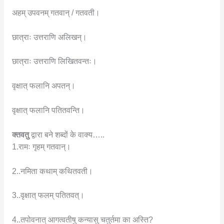
अहम् उपवनम् गतवान् / गतवती।
छात्राः उत्तराणि अलिखन्।
छात्राः उत्तराणि लिखितवन्तः।
वृक्षात् फलानि अपतन्।
वृक्षात् फलानि पतितवन्ति।
क्तवतु
द्वारा बने शब्दों के वाक्य…..
1.रामः गृहम् गतवान्।
2..नमिता कथाम् कथितवती।
3..वृक्षात् फलम् पतितवत्।
4..तपोवनात् आगत्वतीषु कन्यासु चतुर्तमा का अस्ति?