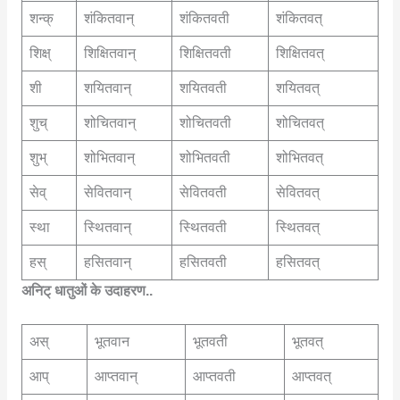
शन्क्
शंकितवान्
शंकितवती
शंकितवत्
शिक्ष्
शिक्षितवान्
शिक्षितवती
शिक्षितवत्
शी
शयितवान्
शयितवती
शयितवत्
शुच्
शोचितवान्
शोचितवती
शोचितवत्
शुभ्
शोभितवान्
शोभितवती
शोभितवत्
सेव्
सेवितवान्
सेवितवती
सेवितवत्
स्था
स्थितवान्
स्थितवती
स्थितवत्
हस्
हसितवान्
हसितवती
हसितवत्
अनिट् धातुओं के उदाहरण..
अस्
भूतवान
भूतवती
भूतवत्
आप्
आप्तवान्
आप्तवती
आप्तवत्