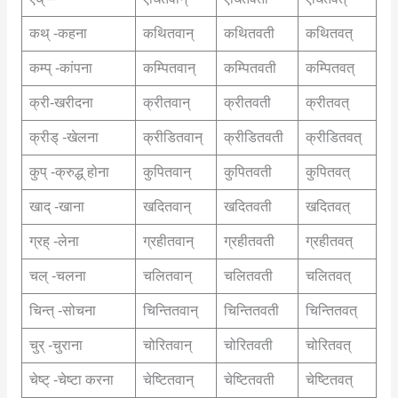
कथ् -कहना
कथितवान्
कथितवती
कथितवत्
कम्प् -कांपना
कम्पितवान्
कम्पितवती
कम्पितवत्
क्री-खरीदना
क्रीतवान्
क्रीतवती
क्रीतवत्
क्रीड् -खेलना
क्रीडितवान्
क्रीडितवती
क्रीडितवत्
कुप् -क्रुद्ध् होना
कुपितवान्
कुपितवती
कुपितवत्
खाद् -खाना
खदितवान्
खदितवती
खदितवत्
ग्रह् -लेना
ग्रहीतवान्
ग्रहीतवती
ग्रहीतवत्
चल् -चलना
चलितवान्
चलितवती
चलितवत्
चिन्त् -सोचना
चिन्तितवान्
चिन्तितवती
चिन्तितवत्
चुर् -चुराना
चोरितवान्
चोरितवती
चोरितवत्
चेष्ट् -चेष्टा करना
चेष्टितवान्
चेष्टितवती
चेष्टितवत्