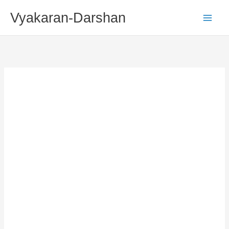
Skip
Vyakaran-Darshan
To
Content