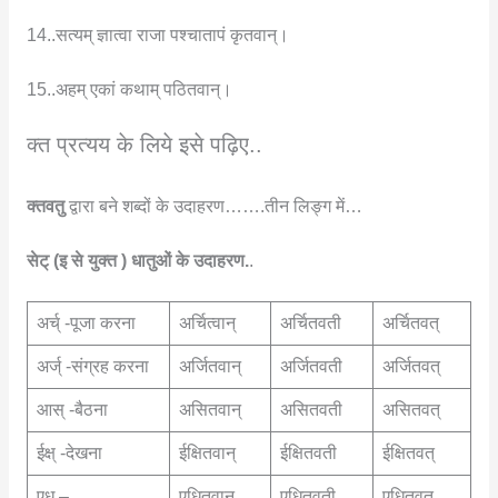
14..सत्यम् ज्ञात्वा राजा पश्चातापं कृतवान्।
15..अहम् एकां कथाम् पठितवान्।
क्त प्रत्यय के लिये इसे पढ़िए..
क्तवतु
द्वारा बने शब्दों के उदाहरण…….तीन लिङ्ग में…
सेट् (इ से युक्त ) धातुओं के उदाहरण.
.
अर्च् -पूजा करना
अर्चित्वान्
अर्चितवती
अर्चितवत्
अर्ज् -संग्रह करना
अर्जितवान्
अर्जितवती
अर्जितवत्
आस् -बैठना
असितवान्
असितवती
असितवत्
ईक्ष् -देखना
ईक्षितवान्
ईक्षितवती
ईक्षितवत्
एध् –
एधितवान्
एधितवती
एधितवत्