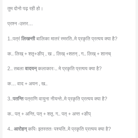
तुम दोनो पढ़ रही हो।
प्रश्न -उत्तर…
1..पत्रं
लिखन्ती
बालिका मातरं स्मरति..मे प्रकृति प्रत्यय क्या है?
क.. लिख् + शतृ+ङीप् , ख .. लिख् +शतन् , ग.. लिख् + शानच्
2.. तबला
वादयन्
कलाकारः.. मे प्रकृति प्रत्यय क्या है?
क… वाद + अयन , ख..
3..
पतन्ति
पत्राणि वायुना नीयन्ते..मे प्रकृति प्रत्यय क्या है?
क.. पत् + अन्ति, पत् + शतृ, ग.. पत् + अन्त +ङीप्
4..
आरोहन्
कपिः इतस्ततः पश्यति..मे प्रकृति प्रत्यय क्या है?