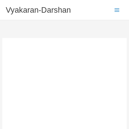
Skip
Vyakaran-Darshan
To
Content