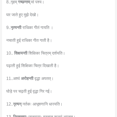
8..गृहम्
गच्छन्तम्
मां पश्य।
घर जाते हुए मुझे देखो।
9..
नृत्यन्ती
राधिका गीतं गायति ।
नचाती हुई राधिका गीत गाती है।
10..
शिक्षयन्ती
शिक्षिका चित्रम् दर्शयति।
पढ़ाती हुई शिक्षिका चित्र दिखाती है।
11..अश्वं
अरोहन्ती
वृद्धा अपतत्।
घोड़े पर चढ़ती हुई वृद्धा गिर गई।
12..
नृत्यन्
नर्तकः आभूषणानि धारयति।
13..
लिखन्त्याः
छात्रायाः हस्तात् कलमं अपतत्।