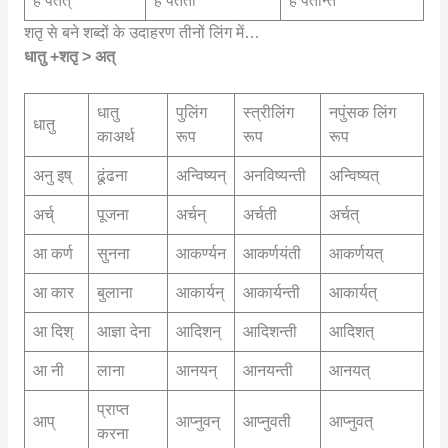
हे पतत्
हे पतती
हे पतन्ति
शतृ से बने शब्दों के उदाहरण तीनों लिंग में…
धातु +शतृ > अत्
धातु
पुलिंग
स्त्रीलिंग
नपुंसक लिंग
धातु
काअर्थ
रूप
रूप
रूप
अनु इष्
ढूंढना
अन्विष्यन्
अनविष्यन्ती
अन्विष्यत्
अर्च्
पूजना
अर्चन्
अर्चती
अर्चत्
आ कर्ण
सुनना
आकर्ण्यन
आकर्णयंती
आकर्णयत्
आ कार
बुलाना
आकार्यन्
आकार्यन्ती
आकार्यत्
आ दिश्
आज्ञा देना
आदिशन्
आदिशन्ती
आदिशत्
आ नी
लाना
आनयन्
आनयन्ती
आनयत्
प्राप्त
आप्
आप्नुवन्
आप्नुवती
आप्नुवत्
करना