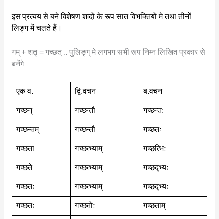
इस प्रत्यय से बने विशेषण शब्दों के रूप सात विभक्तियों मे तथा तीनों
लिङ्ग में चलते हैं।
गम् + शतृ = गच्छत् .. पुलिङ्ग् मे लगभग सभी रूप निम्न लिखित प्रकार से
बनेंगे…
एक व.
द्वि.वचन
ब.वचन
गच्छन्
गच्छन्तौ
गच्छन्त:
गच्छन्तम्
गच्छन्तौ
गच्छतः
गच्छता
गच्छत्भ्याम्
गच्छत्भिः
गच्छते
गच्छत्भ्याम्
गच्छद्भ्यः
गच्छतः
गच्छत्भ्याम्
गच्छद्भ्यः
गच्छतः
गच्छतोः
गच्छताम्